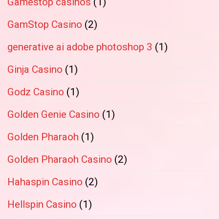
Gamestop casinos
(1)
GamStop Casino
(2)
generative ai adobe photoshop 3
(1)
Ginja Casino
(1)
Godz Casino
(1)
Golden Genie Casino
(1)
Golden Pharaoh
(1)
Golden Pharaoh Casino
(2)
Hahaspin Casino
(2)
Hellspin Casino
(1)