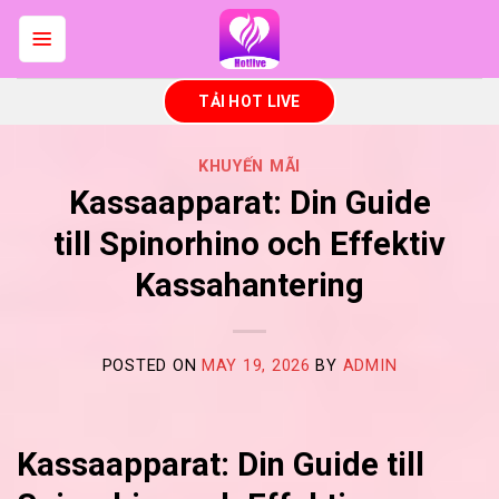
Skip
to
content
TẢI HOT LIVE
KHUYẾN MÃI
Kassaapparat: Din Guide
till Spinorhino och Effektiv
Kassahantering
POSTED ON
MAY 19, 2026
BY
ADMIN
Kassaapparat: Din Guide till