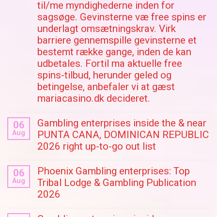
til/me myndighederne inden for
sagsøge. Gevinsterne væ free spins er
underlagt omsætningskrav. Virk
barriere gennemspille gevinsterne et
bestemt række gange, inden de kan
udbetales. Fortil ma aktuelle free
spins-tilbud, herunder geled og
betingelse, anbefaler vi at gæst
mariacasino.dk decideret.
Gambling enterprises inside the & near
06
Aug
PUNTA CANA, DOMINICAN REPUBLIC
2026 right up-to-go out list
Phoenix Gambling enterprises: Top
06
Aug
Tribal Lodge & Gambling Publication
2026