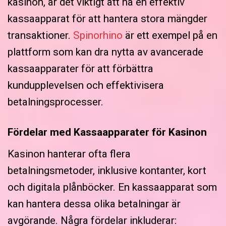
kasinon, är det viktigt att ha en effektiv
kassaapparat för att hantera stora mängder
transaktioner.
Spinorhino
är ett exempel på en
plattform som kan dra nytta av avancerade
kassaapparater för att förbättra
kundupplevelsen och effektivisera
betalningsprocesser.
Fördelar med Kassaapparater för Kasinon
Kasinon hanterar ofta flera
betalningsmetoder, inklusive kontanter, kort
och digitala plånböcker. En kassaapparat som
kan hantera dessa olika betalningar är
avgörande. Några fördelar inkluderar: