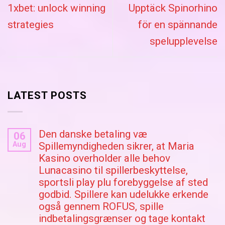
1xbet: unlock winning
Upptäck Spinorhino
strategies
för en spännande
spelupplevelse
LATEST POSTS
Den danske betaling væ
06
Aug
Spillemyndigheden sikrer, at Maria
Kasino overholder alle behov
Lunacasino til spillerbeskyttelse,
sportsli play plu forebyggelse af sted
godbid. Spillere kan udelukke erkende
også gennem ROFUS, spille
indbetalingsgrænser og tage kontakt