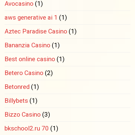
Avocasino
(1)
aws generative ai 1
(1)
Aztec Paradise Casino
(1)
Bananzia Casino
(1)
Best online casino
(1)
Betero Casino
(2)
Betonred
(1)
Billybets
(1)
Bizzo Casino
(3)
bkschool2.ru 70
(1)