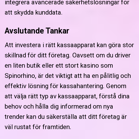
integrera avancerade säkerhetslösningar för
att skydda kunddata.
Avslutande Tankar
Att investera i rätt kassaapparat kan göra stor
skillnad för ditt företag. Oavsett om du driver
en liten butik eller ett stort kasino som
Spinorhino, är det viktigt att ha en pålitlig och
effektiv lösning för kassahantering. Genom
att välja rätt typ av kassaapparat, förstå dina
behov och hålla dig informerad om nya
trender kan du säkerställa att ditt företag är
väl rustat för framtiden.