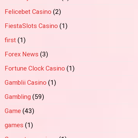
Felicebet Casino
(2)
FiestaSlots Casino
(1)
first
(1)
Forex News
(3)
Fortune Clock Casino
(1)
Gamblii Casino
(1)
Gambling
(59)
Game
(43)
games
(1)