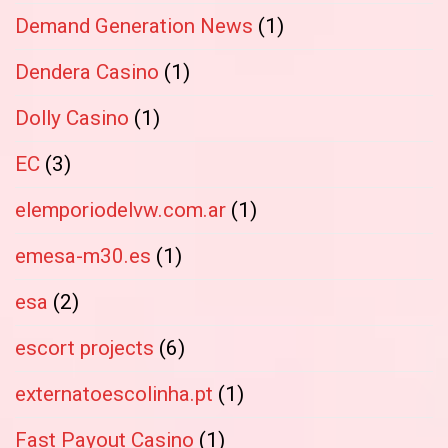
Demand Generation News
(1)
Dendera Casino
(1)
Dolly Casino
(1)
EC
(3)
elemporiodelvw.com.ar
(1)
emesa-m30.es
(1)
esa
(2)
escort projects
(6)
externatoescolinha.pt
(1)
Fast Payout Casino
(1)