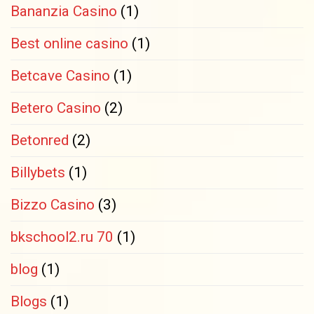
Bananzia Casino
(1)
Best online casino
(1)
Betcave Casino
(1)
Betero Casino
(2)
Betonred
(2)
Billybets
(1)
Bizzo Casino
(3)
bkschool2.ru 70
(1)
blog
(1)
Blogs
(1)