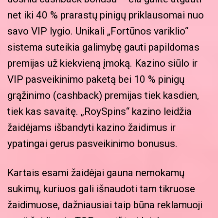
net iki 40 % prarastų pinigų priklausomai nuo
savo VIP lygio. Unikali „Fortūnos variklio“
sistema suteikia galimybę gauti papildomas
premijas už kiekvieną įmoką. Kazino siūlo ir
VIP pasveikinimo paketą bei 10 % pinigų
grąžinimo (cashback) premijas tiek kasdien,
tiek kas savaitę. „RoySpins“ kazino leidžia
žaidėjams išbandyti kazino žaidimus ir
ypatingai gerus pasveikinimo bonusus.
Kartais esami žaidėjai gauna nemokamų
sukimų, kuriuos gali išnaudoti tam tikruose
žaidimuose, dažniausiai taip būna reklamuoji