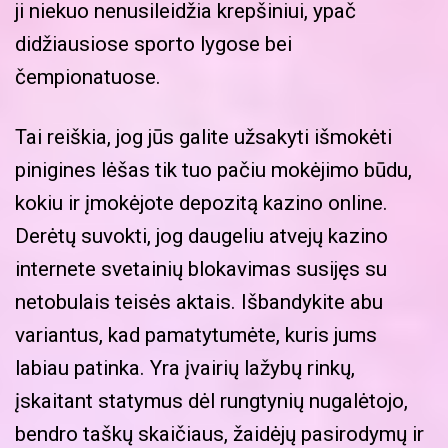
ji niekuo nenusileidžia krepšiniui, ypač
didžiausiose sporto lygose bei
čempionatuose.
Tai reiškia, jog jūs galite užsakyti išmokėti
pinigines lėšas tik tuo pačiu mokėjimo būdu,
kokiu ir įmokėjote depozitą kazino online.
Derėtų suvokti, jog daugeliu atvejų kazino
internete svetainių blokavimas susijęs su
netobulais teisės aktais. Išbandykite abu
variantus, kad pamatytumėte, kuris jums
labiau patinka. Yra įvairių lažybų rinkų,
įskaitant statymus dėl rungtynių nugalėtojo,
bendro taškų skaičiaus, žaidėjų pasirodymų ir