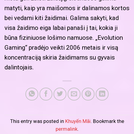
matyti, kaip yra maišomos ir dalinamos kortos
bei vedami kiti žaidimai. Galima sakyti, kad
visa žaidimo eiga labai panaši į tai, kokia ji
būna fiziniuose lošimo namuose. „Evolution
Gaming“ pradėjo veikti 2006 metais ir visą
koncentraciją skiria žaidimams su gyvais
dalintojais.
This entry was posted in
Khuyến Mãi
. Bookmark the
permalink
.