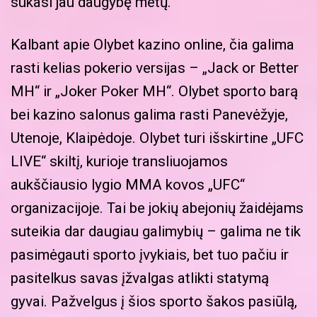
sukasi jau daugybę metų.
Kalbant apie Olybet kazino online, čia galima
rasti kelias pokerio versijas – „Jack or Better
MH“ ir „Joker Poker MH“. Olybet sporto barą
bei kazino salonus galima rasti Panevėžyje,
Utenoje, Klaipėdoje. Olybet turi išskirtine „UFC
LIVE“ skiltį, kurioje transliuojamos
aukščiausio lygio MMA kovos „UFC“
organizacijoje. Tai be jokių abejonių žaidėjams
suteikia dar daugiau galimybių – galima ne tik
pasimėgauti sporto įvykiais, bet tuo pačiu ir
pasitelkus savas įžvalgas atlikti statymą
gyvai. Pažvelgus į šios sporto šakos pasiūlą,