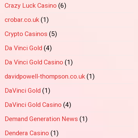
Crazy Luck Casino
(6)
crobar.co.uk
(1)
Crypto Casinos
(5)
Da Vinci Gold
(4)
Da Vinci Gold Casino
(1)
davidpowell-thompson.co.uk
(1)
DaVinci Gold
(1)
DaVinci Gold Casino
(4)
Demand Generation News
(1)
Dendera Casino
(1)