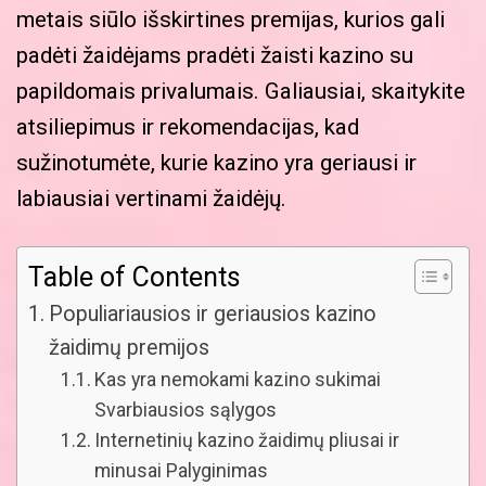
metais siūlo išskirtines premijas, kurios gali
padėti žaidėjams pradėti žaisti kazino su
papildomais privalumais. Galiausiai, skaitykite
atsiliepimus ir rekomendacijas, kad
sužinotumėte, kurie kazino yra geriausi ir
labiausiai vertinami žaidėjų.
Table of Contents
Populiariausios ir geriausios kazino
žaidimų premijos
Kas yra nemokami kazino sukimai
Svarbiausios sąlygos
Internetinių kazino žaidimų pliusai ir
minusai Palyginimas