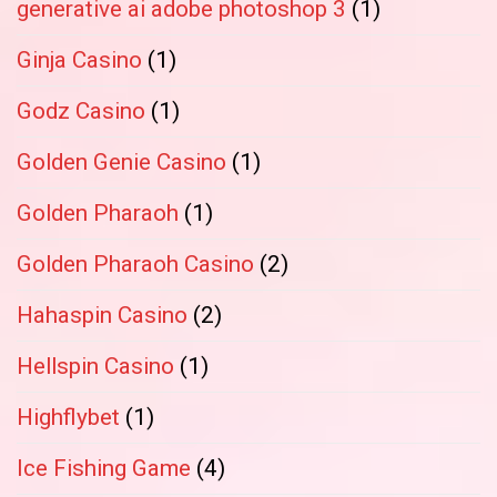
generative ai adobe photoshop 3
(1)
Ginja Casino
(1)
Godz Casino
(1)
Golden Genie Casino
(1)
Golden Pharaoh
(1)
Golden Pharaoh Casino
(2)
Hahaspin Casino
(2)
Hellspin Casino
(1)
Highflybet
(1)
Ice Fishing Game
(4)