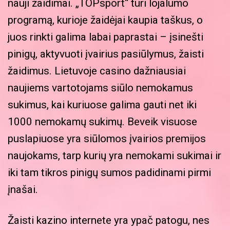
nauji žaidimai. „TOPsport“ turi lojalumo
programą, kurioje žaidėjai kaupia taškus, o
juos rinkti galima labai paprastai – įsinešti
pinigų, aktyvuoti įvairius pasiūlymus, žaisti
žaidimus. Lietuvoje casino dažniausiai
naujiems vartotojams siūlo nemokamus
sukimus, kai kuriuose galima gauti net iki
1000 nemokamų sukimų. Beveik visuose
puslapiuose yra siūlomos įvairios premijos
naujokams, tarp kurių yra nemokami sukimai ir
iki tam tikros pinigų sumos padidinami pirmi
įnašai.
Žaisti kazino internete yra ypač patogu, nes