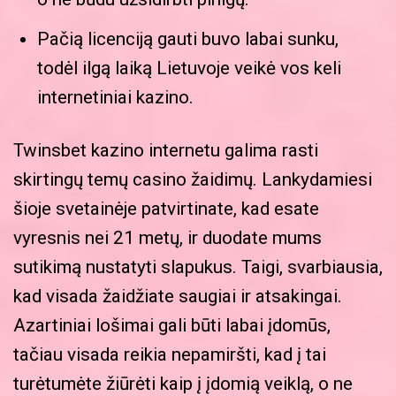
Pačią licenciją gauti buvo labai sunku,
todėl ilgą laiką Lietuvoje veikė vos keli
internetiniai kazino.
Twinsbet kazino internetu galima rasti
skirtingų temų casino žaidimų. Lankydamiesi
šioje svetainėje patvirtinate, kad esate
vyresnis nei 21 metų, ir duodate mums
sutikimą nustatyti slapukus. Taigi, svarbiausia,
kad visada žaidžiate saugiai ir atsakingai.
Azartiniai lošimai gali būti labai įdomūs,
tačiau visada reikia nepamiršti, kad į tai
turėtumėte žiūrėti kaip į įdomią veiklą, o ne