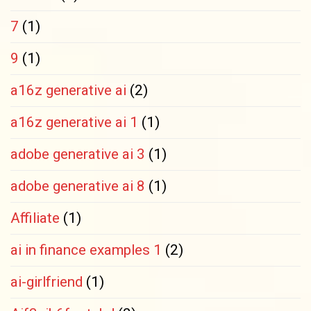
7
(1)
9
(1)
a16z generative ai
(2)
a16z generative ai 1
(1)
adobe generative ai 3
(1)
adobe generative ai 8
(1)
Affiliate
(1)
ai in finance examples 1
(2)
ai-girlfriend
(1)