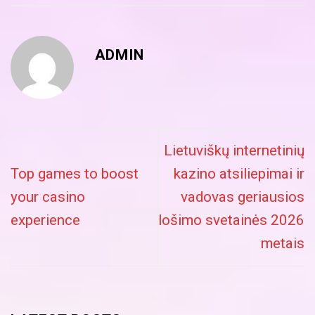
ADMIN
Lietuviškų internetinių
Top games to boost
kazino atsiliepimai ir
your casino
vadovas geriausios
experience
lošimo svetainės 2026
metais