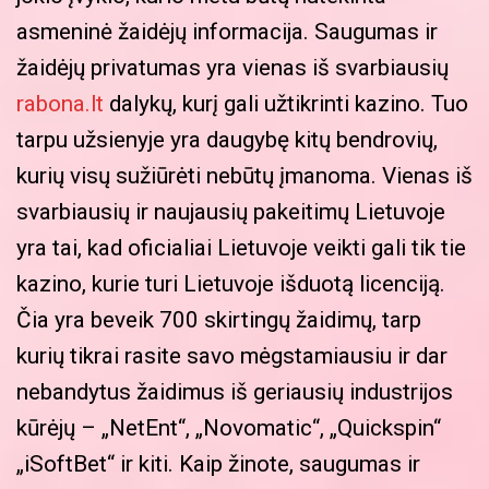
asmeninė žaidėjų informacija. Saugumas ir
žaidėjų privatumas yra vienas iš svarbiausių
rabona.lt
dalykų, kurį gali užtikrinti kazino. Tuo
tarpu užsienyje yra daugybę kitų bendrovių,
kurių visų sužiūrėti nebūtų įmanoma. Vienas iš
svarbiausių ir naujausių pakeitimų Lietuvoje
yra tai, kad oficialiai Lietuvoje veikti gali tik tie
kazino, kurie turi Lietuvoje išduotą licenciją.
Čia yra beveik 700 skirtingų žaidimų, tarp
kurių tikrai rasite savo mėgstamiausiu ir dar
nebandytus žaidimus iš geriausių industrijos
kūrėjų – „NetEnt“, „Novomatic“, „Quickspin“
„iSoftBet“ ir kiti. Kaip žinote, saugumas ir