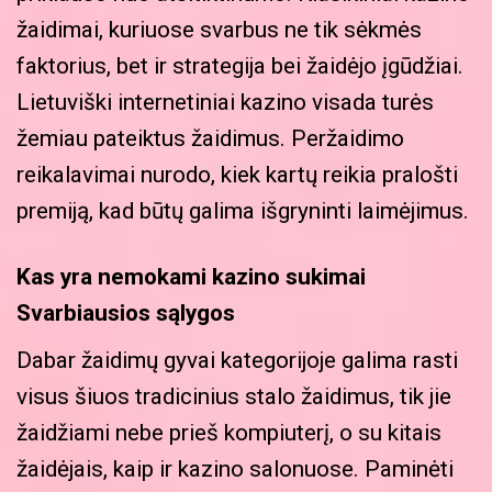
žaidimai, kuriuose svarbus ne tik sėkmės
faktorius, bet ir strategija bei žaidėjo įgūdžiai.
Lietuviški internetiniai kazino visada turės
žemiau pateiktus žaidimus. Peržaidimo
reikalavimai nurodo, kiek kartų reikia pralošti
premiją, kad būtų galima išgryninti laimėjimus.
Kas yra nemokami kazino sukimai
Svarbiausios sąlygos
Dabar žaidimų gyvai kategorijoje galima rasti
visus šiuos tradicinius stalo žaidimus, tik jie
žaidžiami nebe prieš kompiuterį, o su kitais
žaidėjais, kaip ir kazino salonuose. Paminėti