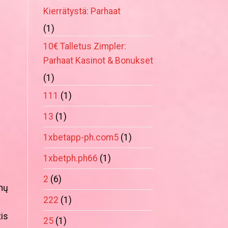
Kierrätystä: Parhaat
(1)
10€ Talletus Zimpler:
Parhaat Kasinot & Bonukset
(1)
111
(1)
13
(1)
1xbetapp-ph.com5
(1)
1xbetph.ph66
(1)
2
(6)
imų
222
(1)
tis
25
(1)