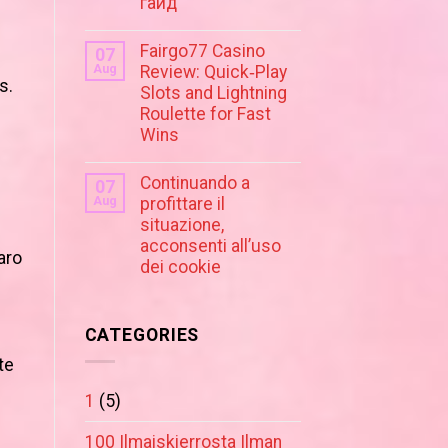
гайд
Fairgo77 Casino
07
Aug
Review: Quick‑Play
s.
Slots and Lightning
Roulette for Fast
Wins
Continuando a
07
Aug
profittare il
situazione,
acconsenti all’uso
aro
dei cookie
CATEGORIES
te
1
(5)
100 Ilmaiskierrosta Ilman