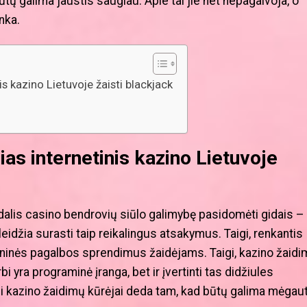
ūtų galima jaustis saugiau. Apie tai jie net nepagalvoja, o
nka.
s kazino Lietuvoje žaisti blackjack
as internetinis kazino Lietuvoje
 dalis casino bendrovių siūlo galimybę pasidomėti gidais –
idžia surasti taip reikalingus atsakymus. Taigi, renkantis
techninės pagalbos sprendimus žaidėjams. Taigi, kazino žaid
bi yra programinė įranga, bet ir įvertinti tas didžiules
i kazino žaidimų kūrėjai deda tam, kad būtų galima mėgau