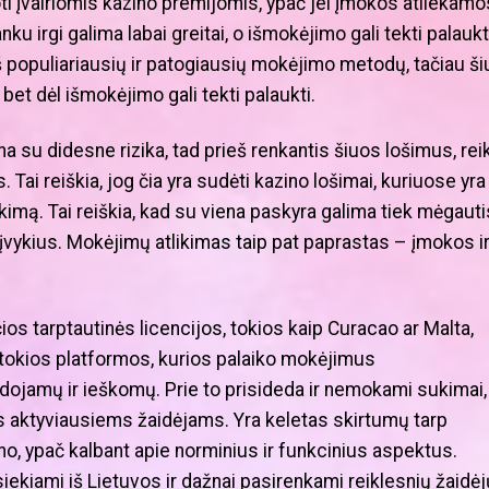
i įvairiomis kazino premijomis, ypač jei įmokos atliekamo
ku irgi galima labai greitai, o išmokėjimo gali tekti palaukt
 iš populiariausių ir patogiausių mokėjimo metodų, tačiau ši
bet dėl išmokėjimo gali tekti palaukti.
a su didesne rizika, tad prieš renkantis šiuos lošimus, rei
as. Tai reiškia, jog čia yra sudėti kazino lošimai, kuriuose yra
kimą. Tai reiškia, kad su viena paskyra galima tiek mėgauti
o įvykius. Mokėjimų atlikimas taip pat paprastas – įmokos i
ios tarptautinės licencijos, tokios kaip Curacao ar Malta,
n tokios platformos, kurios palaiko mokėjimus
audojamų ir ieškomų. Prie to prisideda ir nemokami sukimai,
 aktyviausiems žaidėjams. Yra keletas skirtumų tarp
ino, ypač kalbant apie norminius ir funkcinius aspektus.
siekiami iš Lietuvos ir dažnai pasirenkami reiklesnių žaidėj