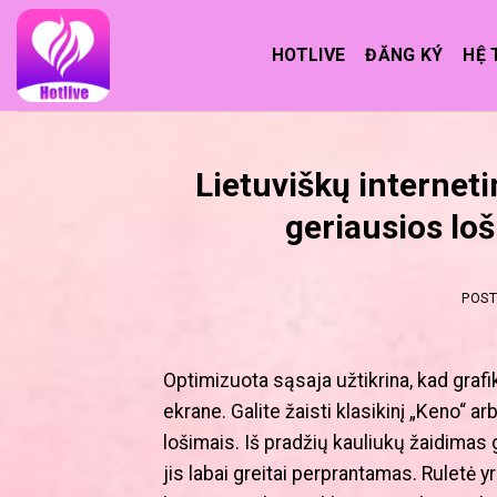
Skip
to
HOTLIVE
ĐĂNG KÝ
HỆ 
content
Lietuviškų interneti
geriausios lo
POS
Optimizuota sąsaja užtikrina, kad grafi
ekrane. Galite žaisti klasikinį „Keno“ a
lošimais. Iš pradžių kauliukų žaidimas g
jis labai greitai perprantamas. Ruletė 