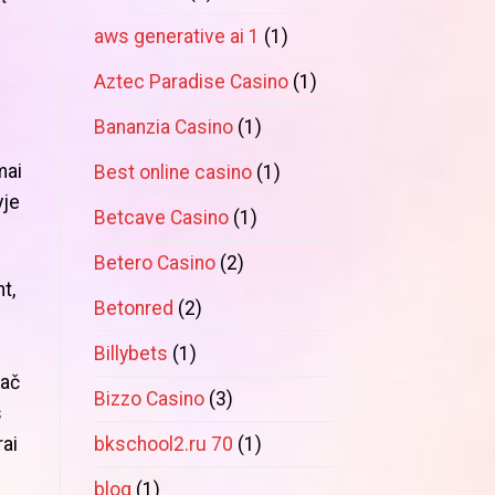
aws generative ai 1
(1)
Aztec Paradise Casino
(1)
Bananzia Casino
(1)
mai
Best online casino
(1)
yje
Betcave Casino
(1)
Betero Casino
(2)
t,
Betonred
(2)
Billybets
(1)
pač
Bizzo Casino
(3)
s
bkschool2.ru 70
(1)
rai
blog
(1)