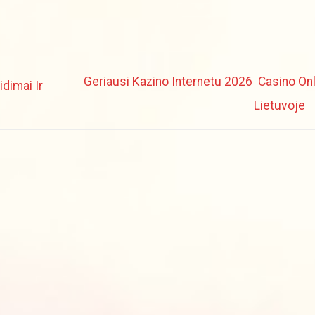
Geriausi Kazino Internetu 2026 ️ Casino On
dimai Ir
Lietuvoje