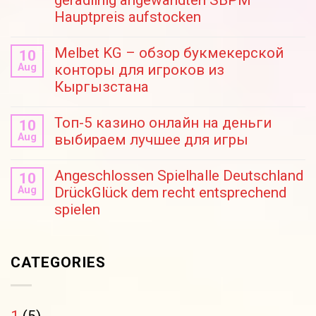
Hauptpreis aufstocken
at
CTBET
Casino:
Melbet KG – обзор букмекерской
10
a
Aug
конторы для игроков из
step-
Кыргызстана
by-
step
Топ-5 казино онлайн на деньги
10
guide
Aug
выбираем лучшее для игры
for
new
Angeschlossen Spielhalle Deutschland
10
users
Aug
DrückGlück dem recht entsprechend
spielen
CATEGORIES