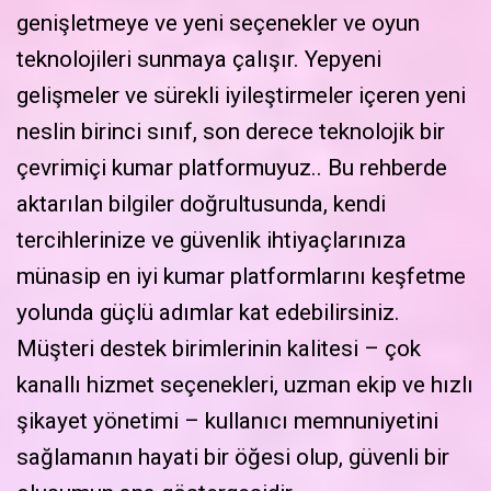
genişletmeye ve yeni seçenekler ve oyun
teknolojileri sunmaya çalışır. Yepyeni
gelişmeler ve sürekli iyileştirmeler içeren yeni
neslin birinci sınıf, son derece teknolojik bir
çevrimiçi kumar platformuyuz.. Bu rehberde
aktarılan bilgiler doğrultusunda, kendi
tercihlerinize ve güvenlik ihtiyaçlarınıza
münasip en iyi kumar platformlarını keşfetme
yolunda güçlü adımlar kat edebilirsiniz.
Müşteri destek birimlerinin kalitesi – çok
kanallı hizmet seçenekleri, uzman ekip ve hızlı
şikayet yönetimi – kullanıcı memnuniyetini
sağlamanın hayati bir öğesi olup, güvenli bir