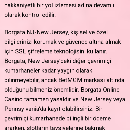
hakkaniyetli bir yol izlemesi adına devamlı
olarak kontrol edilir.
Borgata NJ-New Jersey, kişisel ve özel
bilgilerinizi korumak ve güvence altına almak
için SSL şifreleme teknolojisini kullanır.
Borgata, New Jersey’deki diğer çevrimiçi
kumarhaneler kadar yaygın olarak
bilinmeyebilir, ancak BetMGM markası altında
olduğunu bilmeniz önemlidir. Borgata Online
Casino tamamen yasaldır ve New Jersey veya
Pennsylvania’da kayıt olabilirsiniz. Bir
çevrimiçi kumarhanede bilinçli bir ödeme
ararken, slotların tavsiyelerine bakmak