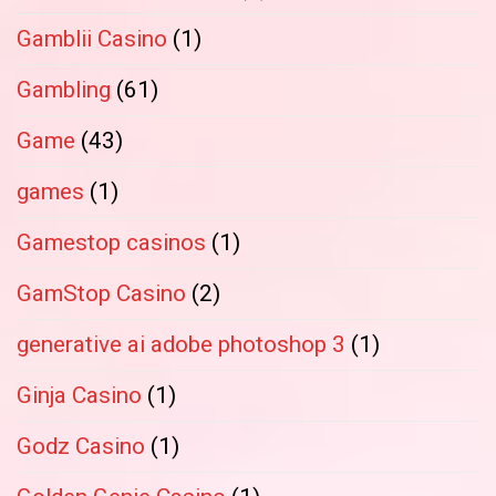
Gamblii Casino
(1)
Gambling
(61)
Game
(43)
games
(1)
Gamestop casinos
(1)
GamStop Casino
(2)
generative ai adobe photoshop 3
(1)
Ginja Casino
(1)
Godz Casino
(1)