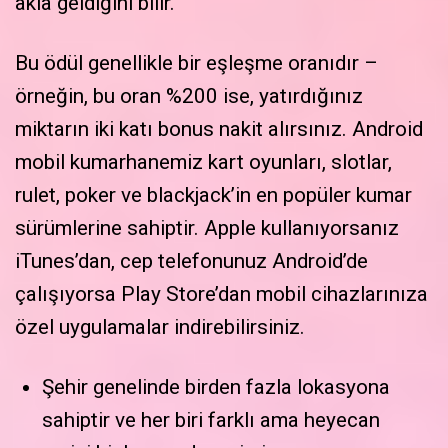
akla geldiğini bilir.
Bu ödül genellikle bir eşleşme oranıdır –
örneğin, bu oran %200 ise, yatırdığınız
miktarın iki katı bonus nakit alırsınız. Android
mobil kumarhanemiz kart oyunları, slotlar,
rulet, poker ve blackjack’in en popüler kumar
sürümlerine sahiptir. Apple kullanıyorsanız
iTunes’dan, cep telefonunuz Android’de
çalışıyorsa Play Store’dan mobil cihazlarınıza
özel uygulamalar indirebilirsiniz.
Şehir genelinde birden fazla lokasyona
sahiptir ve her biri farklı ama heyecan