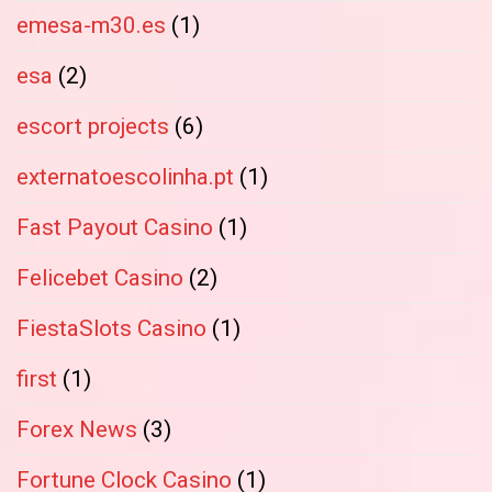
emesa-m30.es
(1)
esa
(2)
escort projects
(6)
externatoescolinha.pt
(1)
Fast Payout Casino
(1)
Felicebet Casino
(2)
FiestaSlots Casino
(1)
first
(1)
Forex News
(3)
Fortune Clock Casino
(1)