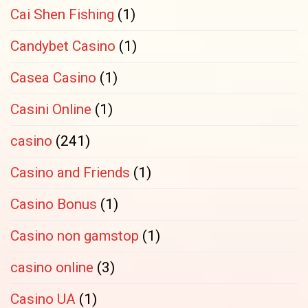
Cai Shen Fishing
(1)
Candybet Casino
(1)
Casea Casino
(1)
Casini Online
(1)
casino
(241)
Casino and Friends
(1)
Casino Bonus
(1)
Casino non gamstop
(1)
casino online
(3)
Casino UA
(1)