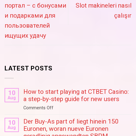
портал – с бонусами
Slot makineleri nasıl
и подарками для
çalışır
пользователей
ищущих удачу
LATEST POSTS
How to start playing at CTBET Casino:
10
Aug
a step-by-step guide for new users
on
Comments Off
How
Der Buy-As part of liegt hinein 150
to
10
Aug
Euronen, woran nueve Euronen
start
geradlinig angewandten SBPM
playing