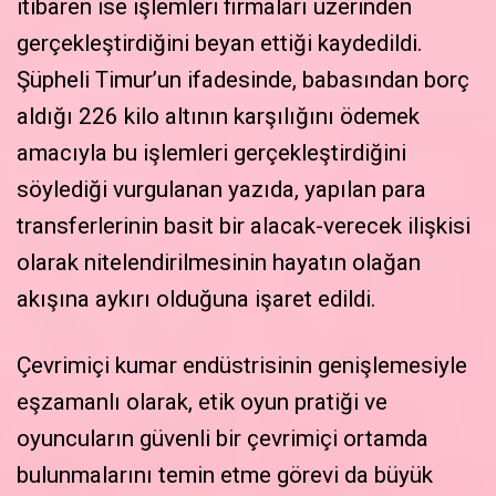
itibaren ise işlemleri firmaları üzerinden
gerçekleştirdiğini beyan ettiği kaydedildi.
Şüpheli Timur’un ifadesinde, babasından borç
aldığı 226 kilo altının karşılığını ödemek
amacıyla bu işlemleri gerçekleştirdiğini
söylediği vurgulanan yazıda, yapılan para
transferlerinin basit bir alacak-verecek ilişkisi
olarak nitelendirilmesinin hayatın olağan
akışına aykırı olduğuna işaret edildi.
Çevrimiçi kumar endüstrisinin genişlemesiyle
eşzamanlı olarak, etik oyun pratiği ve
oyuncuların güvenli bir çevrimiçi ortamda
bulunmalarını temin etme görevi da büyük