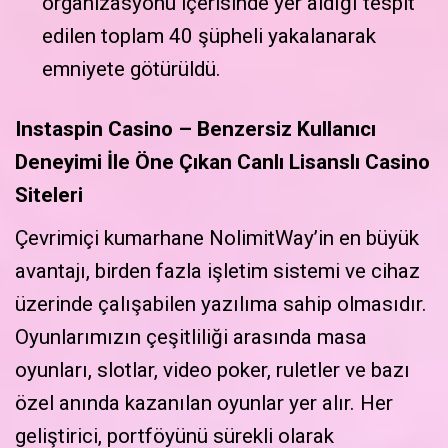
organizasyonu içerisinde yer aldığı tespit
edilen toplam 40 şüpheli yakalanarak
emniyete götürüldü.
Instaspin Casino – Benzersiz Kullanıcı
Deneyimi İle Öne Çıkan Canlı Lisanslı Casino
Siteleri
Çevrimiçi kumarhane NolimitWay’in en büyük
avantajı, birden fazla işletim sistemi ve cihaz
üzerinde çalışabilen yazılıma sahip olmasıdır.
Oyunlarımızın çeşitliliği arasında masa
oyunları, slotlar, video poker, ruletler ve bazı
özel anında kazanılan oyunlar yer alır. Her
geliştirici, portföyünü sürekli olarak