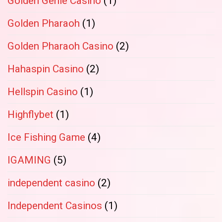
Golden Genie Casino
(1)
Golden Pharaoh
(1)
Golden Pharaoh Casino
(2)
Hahaspin Casino
(2)
Hellspin Casino
(1)
Highflybet
(1)
Ice Fishing Game
(4)
IGAMING
(5)
independent casino
(2)
Independent Casinos
(1)