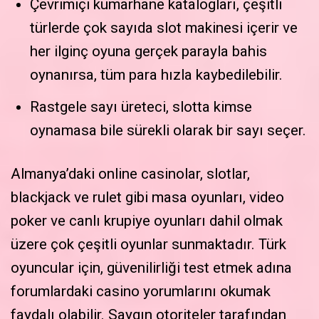
Çevrimiçi kumarhane katalogları, çeşitli
türlerde çok sayıda slot makinesi içerir ve
her ilginç oyuna gerçek parayla bahis
oynanırsa, tüm para hızla kaybedilebilir.
Rastgele sayı üreteci, slotta kimse
oynamasa bile sürekli olarak bir sayı seçer.
Almanya’daki online casinolar, slotlar,
blackjack ve rulet gibi masa oyunları, video
poker ve canlı krupiye oyunları dahil olmak
üzere çok çeşitli oyunlar sunmaktadır. Türk
oyuncular için, güvenilirliği test etmek adına
forumlardaki casino yorumlarını okumak
faydalı olabilir. Saygın otoriteler tarafından