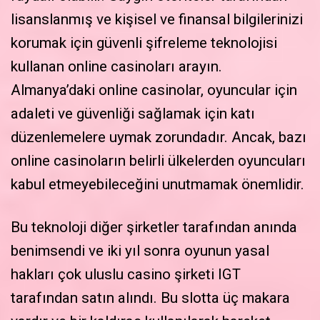
lisanslanmış ve kişisel ve finansal bilgilerinizi
korumak için güvenli şifreleme teknolojisi
kullanan online casinoları arayın.
Almanya’daki online casinolar, oyuncular için
adaleti ve güvenliği sağlamak için katı
düzenlemelere uymak zorundadır. Ancak, bazı
online casinoların belirli ülkelerden oyuncuları
kabul etmeyebileceğini unutmamak önemlidir.
Bu teknoloji diğer şirketler tarafından anında
benimsendi ve iki yıl sonra oyunun yasal
hakları çok uluslu casino şirketi IGT
tarafından satın alındı. Bu slotta üç makara