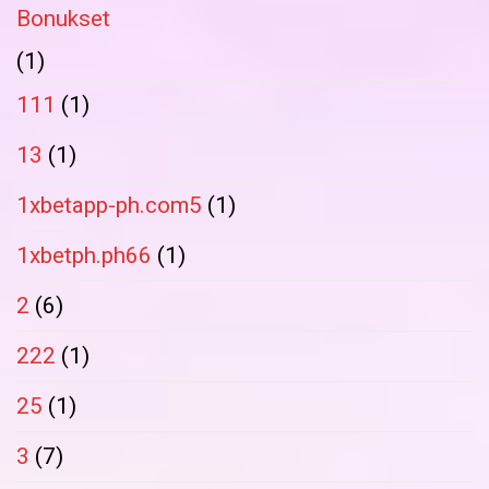
Bonukset
(1)
111
(1)
13
(1)
1xbetapp-ph.com5
(1)
1xbetph.ph66
(1)
2
(6)
222
(1)
25
(1)
3
(7)