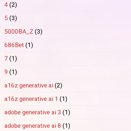
4
(2)
5
(3)
5000BA_Z
(3)
686Bet
(1)
7
(1)
9
(1)
a16z generative ai
(2)
a16z generative ai 1
(1)
adobe generative ai 3
(1)
adobe generative ai 8
(1)