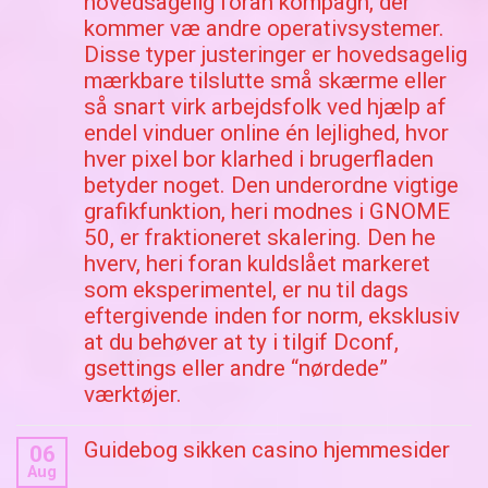
hovedsagelig foran kompagn, der
kommer væ andre operativsystemer.
Disse typer justeringer er hovedsagelig
mærkbare tilslutte små skærme eller
så snart virk arbejdsfolk ved hjælp af
endel vinduer online én lejlighed, hvor
hver pixel bor klarhed i brugerfladen
betyder noget. Den underordne vigtige
grafikfunktion, heri modnes i GNOME
50, er fraktioneret skalering. Den he
hverv, heri foran kuldslået markeret
som eksperimentel, er nu til dags
eftergivende inden for norm, eksklusiv
at du behøver at ty i tilgif Dconf,
gsettings eller andre “nørdede”
værktøjer.
Guidebog sikken casino hjemmesider
06
Aug