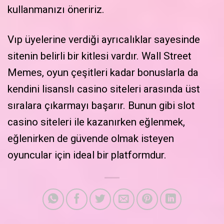
kullanmanızı öneririz.
Vıp üyelerine verdiği ayrıcalıklar sayesinde
sitenin belirli bir kitlesi vardır. Wall Street
Memes, oyun çeşitleri kadar bonuslarla da
kendini lisanslı casino siteleri arasında üst
sıralara çıkarmayı başarır. Bunun gibi slot
casino siteleri ile kazanırken eğlenmek,
eğlenirken de güvende olmak isteyen
oyuncular için ideal bir platformdur.