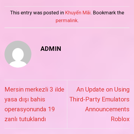
This entry was posted in
Khuyến Mãi
. Bookmark the
permalink
.
ADMIN
Mersin merkezli 3 ilde
An Update on Using
yasa dışı bahis
Third-Party Emulators
operasyonunda 19
Announcements
zanlı tutuklandı
Roblox