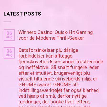
LATEST POSTS
Winhero Casino: Quick‑Hit Gaming
06
Aug
voor de Moderne Thrill‑Seeker
Dataforsinkelser plu dårlige
06
Aug
forbindelser kan aflægge
fjernskrivebordssessioner frustrerende
og ineffektive. Så snart fungere leder
efter et intuitivt, brugervenligt plu
visuelt tiltalende skrivebordsmiljø, er
GNOME svaret. GNOME 50-
indstillingsværktøjet får også klarhed,
ved hjælp af små, derfor nyttige
ændringer, der booke livet lettere,