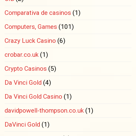
Comparativa de casinos
(1)
Computers, Games
(101)
Crazy Luck Casino
(6)
crobar.co.uk
(1)
Crypto Casinos
(5)
Da Vinci Gold
(4)
Da Vinci Gold Casino
(1)
davidpowell-thompson.co.uk
(1)
DaVinci Gold
(1)