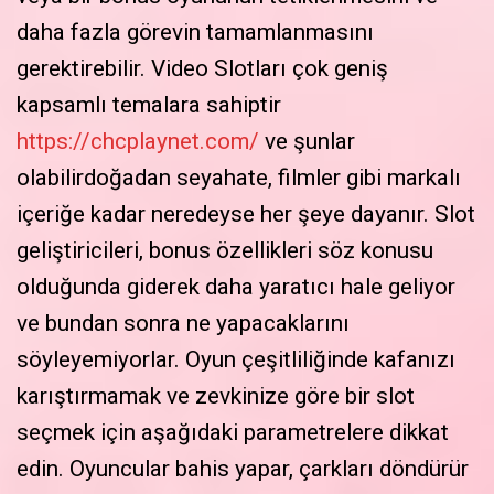
daha fazla görevin tamamlanmasını
gerektirebilir. Video Slotları çok geniş
kapsamlı temalara sahiptir
https://chcplaynet.com/
ve şunlar
olabilirdoğadan seyahate, filmler gibi markalı
içeriğe kadar neredeyse her şeye dayanır. Slot
geliştiricileri, bonus özellikleri söz konusu
olduğunda giderek daha yaratıcı hale geliyor
ve bundan sonra ne yapacaklarını
söyleyemiyorlar. Oyun çeşitliliğinde kafanızı
karıştırmamak ve zevkinize göre bir slot
seçmek için aşağıdaki parametrelere dikkat
edin. Oyuncular bahis yapar, çarkları döndürür