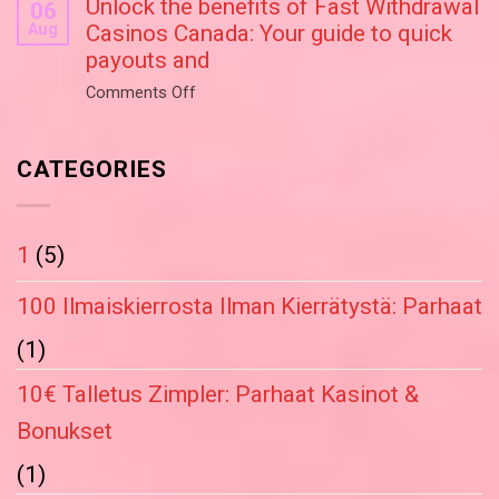
Unlock the benefits of Fast Withdrawal
money
06
Aug
Casinos Canada: Your guide to quick
gaming
payouts and
at
Rocket
on
Comments Off
Casino
Unlock
Australia:
the
Why
CATEGORIES
benefits
it’s
of
a
Fast
top
Withdrawal
1
(5)
choice
Casinos
for
Canada:
100 Ilmaiskierrosta Ilman Kierrätystä: Parhaat
players
Your
(1)
guide
to
10€ Talletus Zimpler: Parhaat Kasinot &
quick
payouts
Bonukset
and
(1)