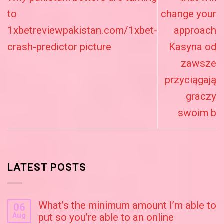
to
change your
1xbetreviewpakistan.com/1xbet-
approach
crash-predictor picture
Kasyna od
zawsze
przyciągają
graczy
swoim b
LATEST POSTS
What’s the minimum amount I’m able to
06
Aug
put so you’re able to an online