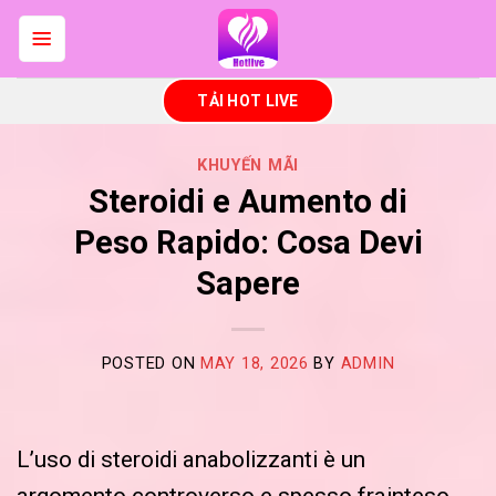
Skip
to
content
TẢI HOT LIVE
KHUYẾN MÃI
Steroidi e Aumento di
Peso Rapido: Cosa Devi
Sapere
POSTED ON
MAY 18, 2026
BY
ADMIN
L’uso di steroidi anabolizzanti è un