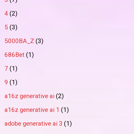
4
(2)
5
(3)
5000BA_Z
(3)
686Bet
(1)
7
(1)
9
(1)
a16z generative ai
(2)
a16z generative ai 1
(1)
adobe generative ai 3
(1)