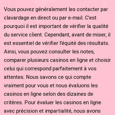
Vous pouvez généralement les contacter par
clavardage en direct ou par e-mail. C’est
pourquoi il est important de vérifier la qualité
du service client. Cependant, avant de miser, il
est essentiel de vérifier l’équité des résultats.
Ainsi, vous pouvez consulter les notes,
comparer plusieurs casinos en ligne et choisir
celui qui correspond parfaitement à vos
attentes. Nous savons ce qui compte
vraiment pour vous et nous évaluons les
casinos en ligne selon des dizaines de
critères. Pour évaluer les casinos en ligne
avec précision et impartialité, nous avons