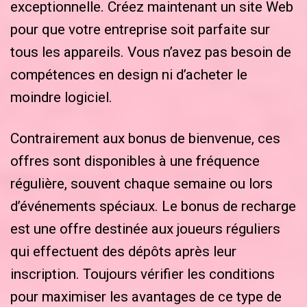
exceptionnelle. Créez maintenant un site Web
pour que votre entreprise soit parfaite sur
tous les appareils. Vous n’avez pas besoin de
compétences en design ni d’acheter le
moindre logiciel.
Contrairement aux bonus de bienvenue, ces
offres sont disponibles à une fréquence
régulière, souvent chaque semaine ou lors
d’événements spéciaux. Le bonus de recharge
est une offre destinée aux joueurs réguliers
qui effectuent des dépôts après leur
inscription. Toujours vérifier les conditions
pour maximiser les avantages de ce type de