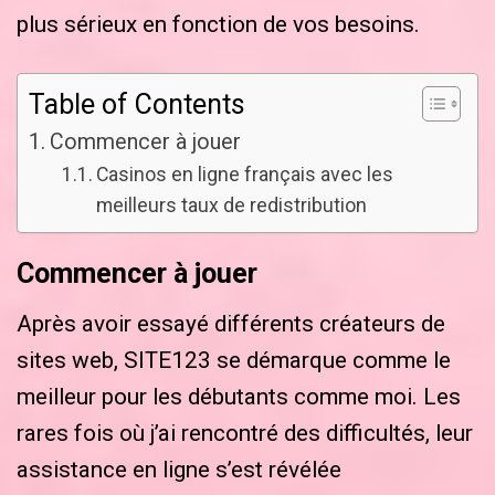
plus sérieux en fonction de vos besoins.
Table of Contents
Commencer à jouer
Casinos en ligne français avec les
meilleurs taux de redistribution
Commencer à jouer
Après avoir essayé différents créateurs de
sites web, SITE123 se démarque comme le
meilleur pour les débutants comme moi. Les
rares fois où j’ai rencontré des difficultés, leur
assistance en ligne s’est révélée