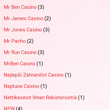
Mr Ben Casino
(3)
Mr James Casino
(2)
Mr Jones Casino
(3)
Mr Pacho
(2)
Mr Run Casino
(3)
MrBen Casino
(1)
Nejlepší Zahraniční Casino
(1)
Neptune Casino
(1)
Nettikasinot Ilman Rekisteröintiä
(1)
NEW
(4)