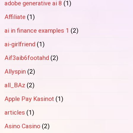
adobe generative ai 8
(1)
Affiliate
(1)
ai in finance examples 1
(2)
ai-girlfriend
(1)
Aif3aib6footahd
(2)
Allyspin
(2)
all_BAz
(2)
Apple Pay Kasinot
(1)
articles
(1)
Asino Casino
(2)