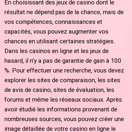
En choisissant des jeux de casino dont le
résultat ne dépend pas de la chance, mais de
vos compétences, connaissances et
capacités, vous pouvez augmenter vos
chances en utilisant certaines stratégies.
Dans les casinos en ligne et les jeux de
hasard, il n’y a pas de garantie de gain à 100
%. Pour effectuer une recherche, vous devez
explorer les sites de comparaison, les sites
de avis de casino, sites de évaluation, les
forums et même les réseaux sociaux. Après
avoir étudié les informations provenant de
nombreuses sources, vous pouvez créer une
image détaillée de votre casino en ligne le