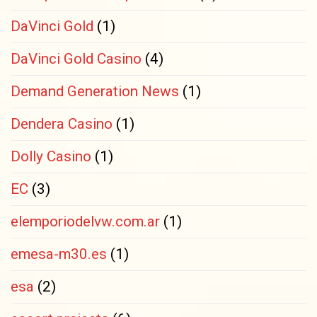
DaVinci Gold
(1)
DaVinci Gold Casino
(4)
Demand Generation News
(1)
Dendera Casino
(1)
Dolly Casino
(1)
EC
(3)
elemporiodelvw.com.ar
(1)
emesa-m30.es
(1)
esa
(2)