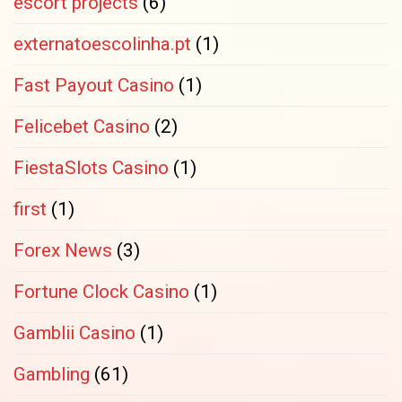
escort projects
(6)
externatoescolinha.pt
(1)
Fast Payout Casino
(1)
Felicebet Casino
(2)
FiestaSlots Casino
(1)
first
(1)
Forex News
(3)
Fortune Clock Casino
(1)
Gamblii Casino
(1)
Gambling
(61)