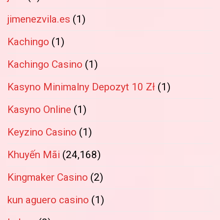
jimenezvila.es
(1)
Kachingo
(1)
Kachingo Casino
(1)
Kasyno Minimalny Depozyt 10 Zł
(1)
Kasyno Online
(1)
Keyzino Casino
(1)
Khuyến Mãi
(24,168)
Kingmaker Casino
(2)
kun aguero casino
(1)