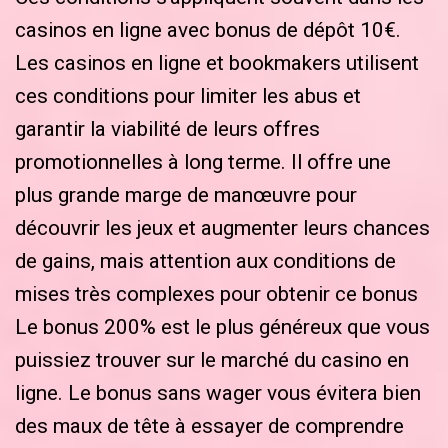
casinos en ligne avec bonus de dépôt 10€.
Les casinos en ligne et bookmakers utilisent
ces conditions pour limiter les abus et
garantir la viabilité de leurs offres
promotionnelles à long terme. Il offre une
plus grande marge de manœuvre pour
découvrir les jeux et augmenter leurs chances
de gains, mais attention aux conditions de
mises très complexes pour obtenir ce bonus
Le bonus 200% est le plus généreux que vous
puissiez trouver sur le marché du casino en
ligne. Le bonus sans wager vous évitera bien
des maux de tête à essayer de comprendre