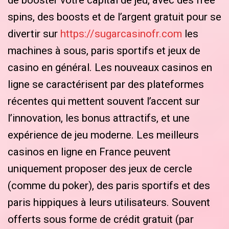
de booster votre capital de jeu, avec des free
spins, des boosts et de l’argent gratuit pour se
divertir sur
https://sugarcasinofr.com
les
machines à sous, paris sportifs et jeux de
casino en général. Les nouveaux casinos en
ligne se caractérisent par des plateformes
récentes qui mettent souvent l’accent sur
l’innovation, les bonus attractifs, et une
expérience de jeu moderne. Les meilleurs
casinos en ligne en France peuvent
uniquement proposer des jeux de cercle
(comme du poker), des paris sportifs et des
paris hippiques à leurs utilisateurs. Souvent
offerts sous forme de crédit gratuit (par