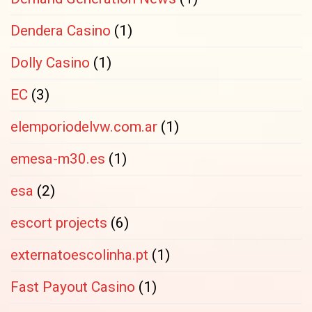
Dendera Casino
(1)
Dolly Casino
(1)
EC
(3)
elemporiodelvw.com.ar
(1)
emesa-m30.es
(1)
esa
(2)
escort projects
(6)
externatoescolinha.pt
(1)
Fast Payout Casino
(1)