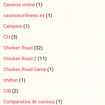
Casinos online
(1)
casinosonlinees.es
(1)
Catspins
(1)
CH
(3)
Chicken Road
(32)
Chicken Road 2
(11)
Chicken Road Game
(1)
chilton
(1)
CIB
(2)
Comparativa de casinos
(1)