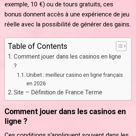
exemple, 10 €) ou de tours gratuits, ces
bonus donnent accès à une expérience de jeu
réelle avec la possibilité de générer des gains.
Table of Contents
Comment jouer dans les casinos en ligne
?
Unibet : meilleur casino en ligne français
en 2026
Site – Définition de France Terme
Comment jouer dans les casinos en
ligne ?
Ces conditions s’appliquent souvent dans les