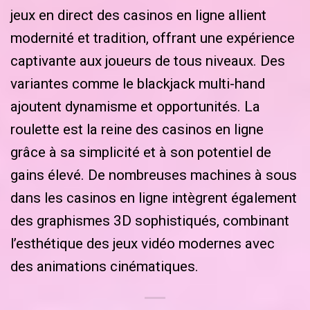
jeux en direct des casinos en ligne allient
modernité et tradition, offrant une expérience
captivante aux joueurs de tous niveaux. Des
variantes comme le blackjack multi-hand
ajoutent dynamisme et opportunités. La
roulette est la reine des casinos en ligne
grâce à sa simplicité et à son potentiel de
gains élevé. De nombreuses machines à sous
dans les casinos en ligne intègrent également
des graphismes 3D sophistiqués, combinant
l’esthétique des jeux vidéo modernes avec
des animations cinématiques.