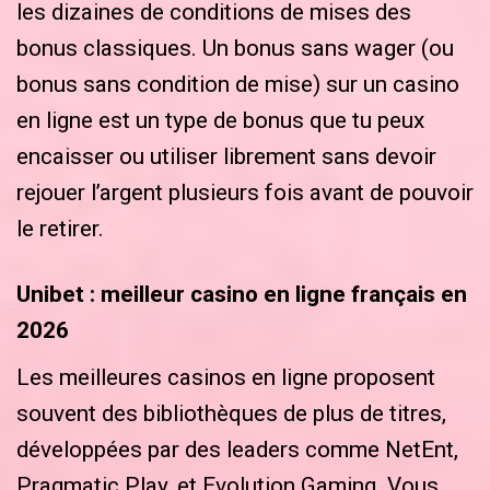
les dizaines de conditions de mises des
bonus classiques. Un bonus sans wager (ou
bonus sans condition de mise) sur un casino
en ligne est un type de bonus que tu peux
encaisser ou utiliser librement sans devoir
rejouer l’argent plusieurs fois avant de pouvoir
le retirer.
Unibet : meilleur casino en ligne français en
2026
Les meilleures casinos en ligne proposent
souvent des bibliothèques de plus de titres,
développées par des leaders comme NetEnt,
Pragmatic Play, et Evolution Gaming. Vous