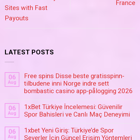
France
Sites with Fast
Payouts
LATEST POSTS
Free spins Disse beste gratisspinn-
06
Aug
tilbudene inni Norge indre sett
bombastic casino app-pålogging 2026
1xBet Türkiye İncelemesi: Güvenilir
06
Aug
Spor Bahisleri ve Canlı Maç Deneyimi
1xbet Yeni Giriş: Türkiye’de Spor
06
Aug
Severler İçin Güncel Erişim Yöntemleri